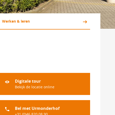
Werken & leren 
Digitale tour
Bekijk de locatie online
Bel met Urmonderhof
+31 (0)46 820 08 90