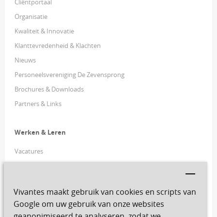
Cliëntportaal
Organisatie
Kwaliteit & Innovatie
Klanttevredenheid & Klachten
Nieuws
Personeelsvereniging De Zevensprong
Brochures & Downloads
Partners & Links
Werken & Leren
Vacatures
Vrijwilligers
YouForce
(Ping ID - buiten MijnVivantes)
Vivantes maakt gebruik van cookies en scripts van
FiscFree
Google om uw gebruik van onze websites
Ziek melden
geanonimiseerd te analyseren, zodat we