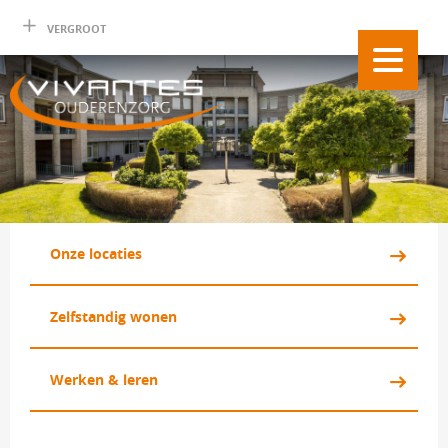
VERGROOT
Onze locaties 
Zelfstandig wonen 
Werken & leren 