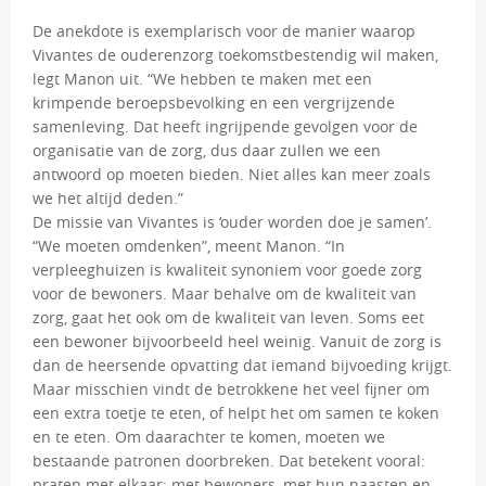
De anekdote is exemplarisch voor de manier waarop
Vivantes de ouderenzorg toekomstbestendig wil maken,
legt Manon uit. “We hebben te maken met een
krimpende beroepsbevolking en een vergrijzende
samenleving. Dat heeft ingrijpende gevolgen voor de
organisatie van de zorg, dus daar zullen we een
antwoord op moeten bieden. Niet alles kan meer zoals
we het altijd deden.”
De missie van Vivantes is ‘ouder worden doe je samen’. 
“We moeten omdenken”, meent Manon. “In
verpleeghuizen is kwaliteit synoniem voor goede zorg
voor de bewoners. Maar behalve om de kwaliteit van
zorg, gaat het ook om de kwaliteit van leven. Soms eet
een bewoner bijvoorbeeld heel weinig. Vanuit de zorg is
dan de heersende opvatting dat iemand bijvoeding krijgt.
Maar misschien vindt de betrokkene het veel fijner om
een extra toetje te eten, of helpt het om samen te koken
en te eten. Om daarachter te komen, moeten we
bestaande patronen doorbreken. Dat betekent vooral:
praten met elkaar: met bewoners, met hun naasten en