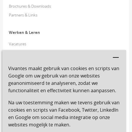
Brochures & Downloads
Partners & Links
Werken & Leren
Vacatures
Vrijwilligers
YouForce
(Ping ID - buiten MijnVivantes)
Vivantes maakt gebruik van cookies en scripts van
FiscFree
Google om uw gebruik van onze websites
Ziek melden
geanonimiseerd te analyseren, zodat we
functionaliteit en effectiviteit kunnen aanpassen.
Copyright
Na uw toestemming maken we tevens gebruik van
Het is niet toegestaan zonder uitdrukkelijke en schriftelijke
cookies en scripts van Facebook, Twitter, LinkedIn
toestemming tekst of beeld te kopiëren van onze website.
en Google om social media integratie op onze
websites mogelijk te maken.
Foto's: APA foto | Vivantes, tenzij anders vermeld. Locatiefoto's:
Studio VR