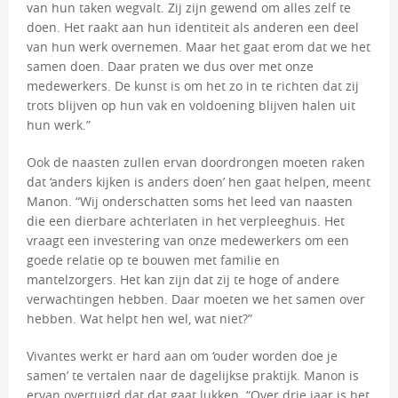
van hun taken wegvalt. Zij zijn gewend om alles zelf te
doen. Het raakt aan hun identiteit als anderen een deel
van hun werk overnemen. Maar het gaat erom dat we het
samen doen. Daar praten we dus over met onze
medewerkers. De kunst is om het zo in te richten dat zij
trots blijven op hun vak en voldoening blijven halen uit
hun werk.”
Ook de naasten zullen ervan doordrongen moeten raken
dat ‘anders kijken is anders doen’ hen gaat helpen, meent
Manon. “Wij onderschatten soms het leed van naasten
die een dierbare achterlaten in het verpleeghuis. Het
vraagt een investering van onze medewerkers om een
goede relatie op te bouwen met familie en
mantelzorgers. Het kan zijn dat zij te hoge of andere
verwachtingen hebben. Daar moeten we het samen over
hebben. Wat helpt hen wel, wat niet?”
Vivantes werkt er hard aan om ‘ouder worden doe je
samen’ te vertalen naar de dagelijkse praktijk. Manon is
ervan overtuigd dat dat gaat lukken. “Over drie jaar is het