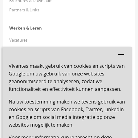
Brochures & Downloads
Partners & Links
Werken & Leren
Vacatures
Vrijwilligers
YouForce
(Ping ID - buiten MijnVivantes)
Vivantes maakt gebruik van cookies en scripts van
FiscFree
Google om uw gebruik van onze websites
Ziek melden
geanonimiseerd te analyseren, zodat we
functionaliteit en effectiviteit kunnen aanpassen.
Copyright
Na uw toestemming maken we tevens gebruik van
Het is niet toegestaan zonder uitdrukkelijke en schriftelijke
cookies en scripts van Facebook, Twitter, LinkedIn
toestemming tekst of beeld te kopiëren van onze website.
en Google om social media integratie op onze
websites mogelijk te maken.
Foto's: APA foto | Vivantes, tenzij anders vermeld. Locatiefoto's:
Studio VR
Voor meer informatie kun je terecht op
deze