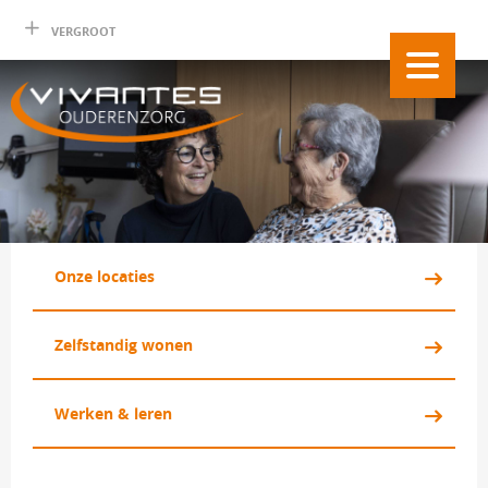
VERGROOT
Onze locaties 
Zelfstandig wonen 
Werken & leren 